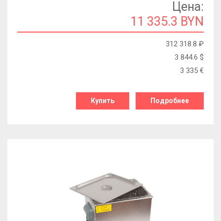
Цена:
11 335.3 BYN
312 318.8
₽
3 844.6
$
3 335
€
Купить
Подробнее