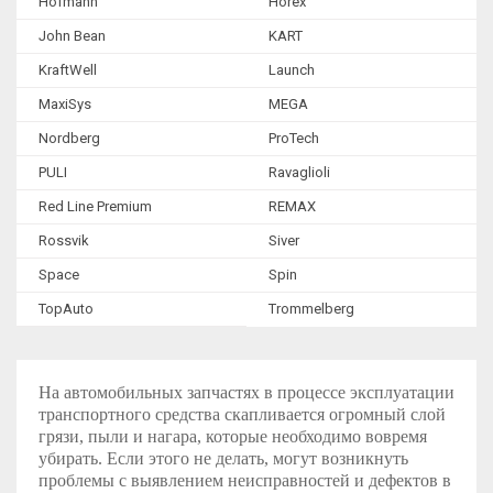
Hofmann
Horex
John Bean
KART
KraftWell
Launch
MaxiSys
MEGA
Nordberg
ProTech
PULI
Ravaglioli
Red Line Premium
REMAX
Rossvik
Siver
Space
Spin
TopAuto
Trommelberg
На автомобильных запчастях в процессе эксплуатации
транспортного средства скапливается огромный слой
грязи, пыли и нагара, которые необходимо вовремя
убирать. Если этого не делать, могут возникнуть
проблемы с выявлением неисправностей и дефектов в